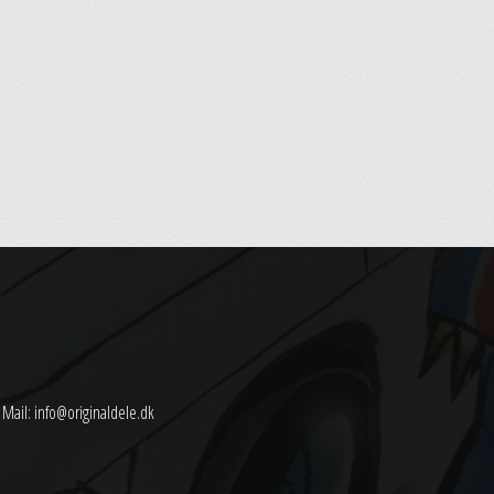
Mail:
info@originaldele.dk