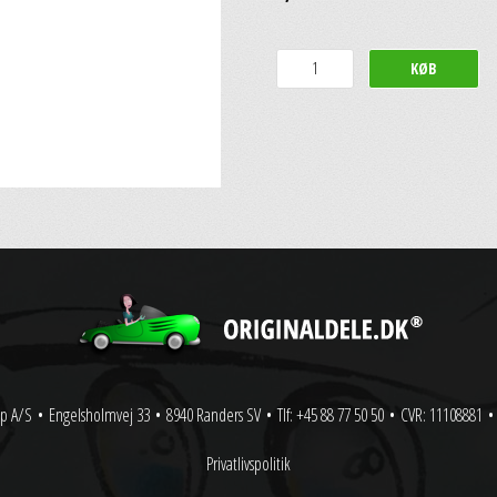
p A/S
•
Engelsholmvej 33
•
8940 Randers SV
•
Tlf: +45 88 77 50 50
•
CVR: 11108881
•
Privatlivspolitik