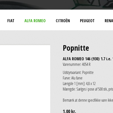
FIAT
ALFA ROMEO
CITROËN
PEUGEOT
RENA
Popnitte
ALFA ROMEO 146 (930) 1.7 i.e. 
Varenummer: 4054 R
Udstyrsvariant: Popnitte
Farve: Alu farve
Længde 1 [mm]: 4,8 x 12
Mængde: Sælges i pose af 500 stk, pris 
Bemærk at denne specifikke vare ikke
1,00 kr.