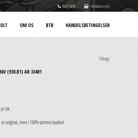
8877 5050
Indkøbskurv (0)
ULT
OM OS
BTB
HANDELSBETINGELSER
Tilbage
16V (930.B1) AR 33401
pr stk.
 er original, men i 100% samme kvalitet