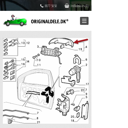
8877 5050
Indkøbskurv (0)