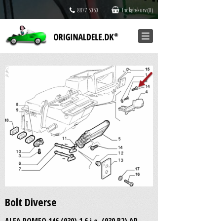
8877 5050
Indkøbskurv (0)
Bolt Diverse
ALFA ROMEO 146 (930) 1.6 i.e. (930.B2) AR