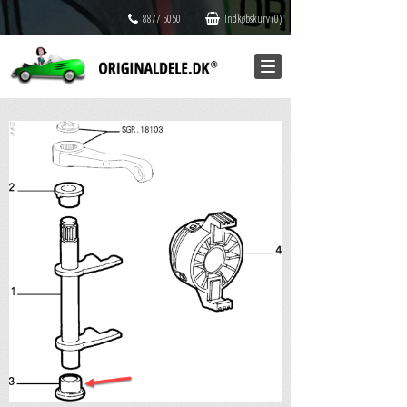
8877 5050
Indkøbskurv (0)