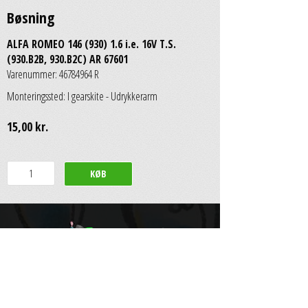
Bøsning
ALFA ROMEO 146 (930) 1.6 i.e. 16V T.S.
(930.B2B, 930.B2C) AR 67601
Varenummer: 46784964 R
Monteringssted: I gearskite - Udrykkerarm
15,00 kr.
Scan Auto & Dybbroe Group A/S
Engelsholmvej 33
•
8940 Randers SV
•