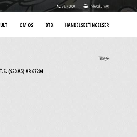
8877 5050
Indkøbskurv (0)
ULT
OM OS
BTB
HANDELSBETINGELSER
Tilbage
T.S. (930.A5) AR 67204