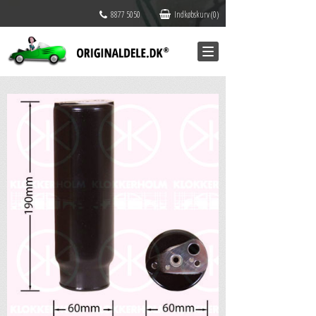
8877 5050
Indkøbskurv (0)