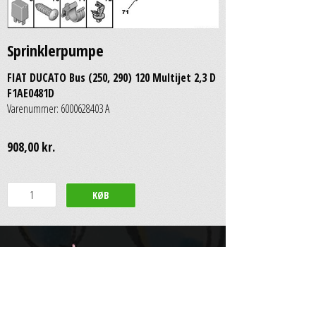
Sprinklerpumpe
FIAT DUCATO Bus (250, 290) 120 Multijet 2,3 D
F1AE0481D
Varenummer: 6000628403 A
908,00 kr.
Scan Auto & Dybbroe Group A/S
Engelsholmvej 33
•