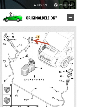
8877 5050
Indkøbskurv (0)