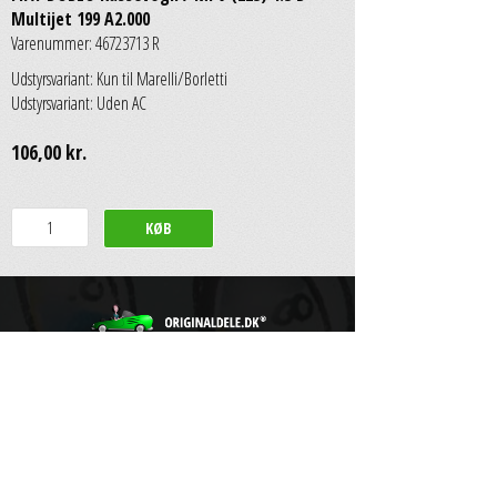
Multijet 199 A2.000
Varenummer: 46723713 R
Udstyrsvariant: Kun til Marelli/Borletti
Udstyrsvariant: Uden AC
106,00 kr.
Scan Auto & Dybbroe Group A/S
Engelsholmvej 33
•
8940 Randers SV
•
Tlf: +45 88 77 50 50
•
•
CVR: 11108881
•
Mail: