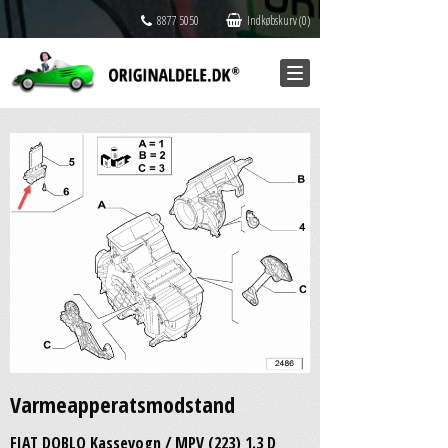
8877 5050
Indkøbskurv (0)
Varmeapperatsmodstand
FIAT DOBLO Kassevogn / MPV (223) 1.3 D