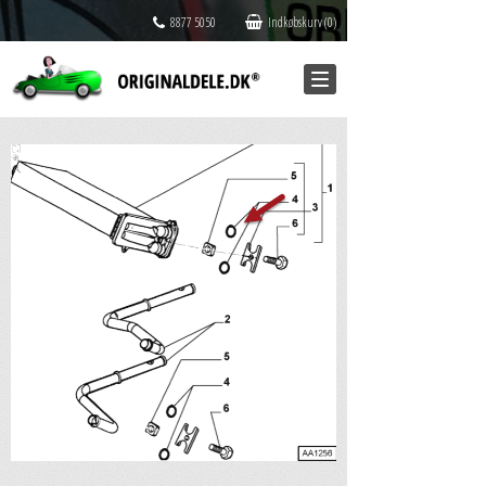
8877 5050
Indkøbskurv (0)