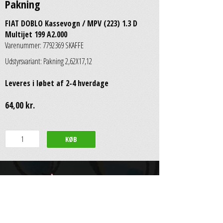
Pakning
FIAT DOBLO Kassevogn / MPV (223) 1.3 D
Multijet 199 A2.000
Varenummer: 7792369 SKAFFE
Udstyrsvariant: Pakning 2,62X17,12
Leveres i løbet af 2-4 hverdage
64,00 kr.
Scan Auto & Dybbroe Group A/S
Engelsholmvej 33
•