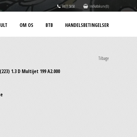
8877 5050
Indkøbskurv (0)
ULT
OM OS
BTB
HANDELSBETINGELSER
Tilbage
23) 1.3 D Multijet 199 A2.000
ge