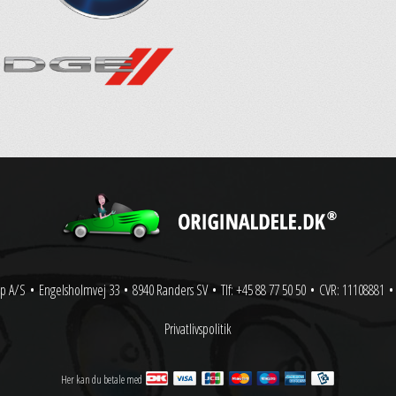
p A/S
•
Engelsholmvej 33
•
8940 Randers SV
•
Tlf: +45 88 77 50 50
•
CVR: 11108881
•
Privatlivspolitik
Her kan du betale med