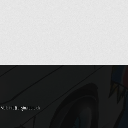
Mail:
info@originaldele.dk