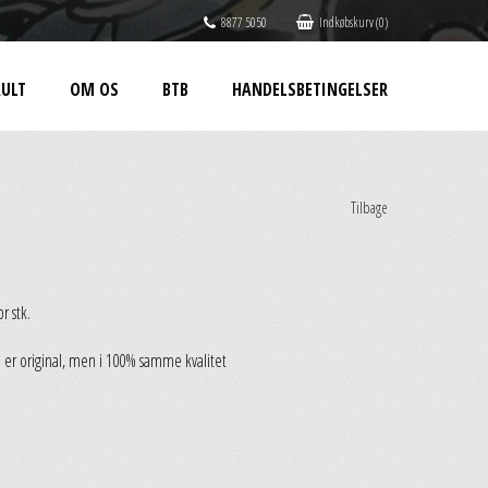
8877 5050
Indkøbskurv (0)
ULT
OM OS
BTB
HANDELSBETINGELSER
Tilbage
r stk.
 er original, men i 100% samme kvalitet