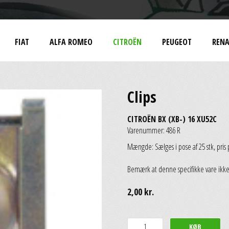
FIAT
ALFA ROMEO
CITROËN
PEUGEOT
RENA
Clips
CITROËN BX (XB-) 16 XU52C
Varenummer: 486 R
Mængde: Sælges i pose af 25 stk, pris p
Bemærk at denne specifikke vare ikke
2,00 kr.