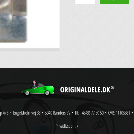
p A/S
•
Engelsholmvej 33
•
8940 Randers SV
•
Tlf: +45 88 77 50 50
•
CVR: 11108881
•
Privatlivspolitik